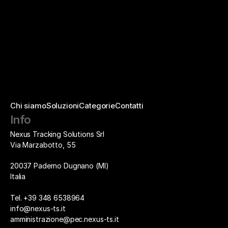
Autorizzo il trattamento dei miei Dati Personali ai sensi 
dell'art. 13 D.Lgs. 196/03 e art. 13 Regolamento Europeo 
679/2016, per la finalità di essere ricontattato/a tramite e-
mail ai fini di assistenza o per altre richieste relative alla mia 
richiesta come da Privacy & Cookie Policy di Nexus 
Tracking Solutions Srl.
Chi siamo
Soluzioni
Categorie
Contatti
Invia
Info
Nexus Tracking Solutions Srl
Via Marzabotto, 55
20037 Paderno Dugnano (MI)
Italia
Tel. +39 348 6538964
info@nexus-ts.it
amministrazione@pec.nexus-ts.it